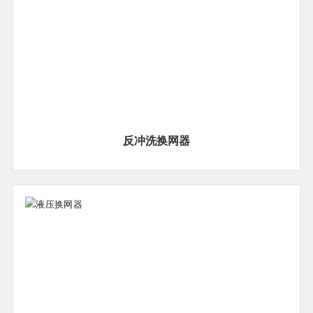
反冲洗换网器