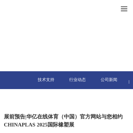
技术支持
行业动态
公司新闻
展前预告|华亿在线体育（中国）官方网站与您相约
CHINAPLAS 2025国际橡塑展