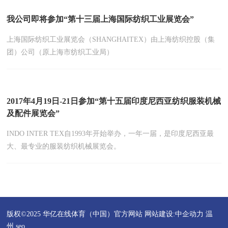
我公司即将参加“第十三届上海国际纺织工业展览会”
上海国际纺织工业展览会（SHANGHAITEX）由上海纺织控股（集
团）公司（原上海市纺织工业局）
2017年4月19日-21日参加“第十五届印度尼西亚纺织服装机械
及配件展览会”
INDO INTER TEX自1993年开始举办，一年一届，是印度尼西亚最
大、最专业的服装纺织机械展览会。
版权©2025 华亿在线体育（中国）官方网站 网站建设
:中企动力
温
州
seo